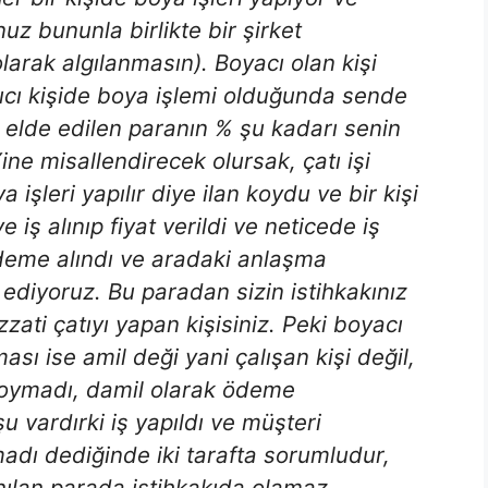
z bununla birlikte bir şirket
larak algılanmasın). Boyacı olan kişi
atıcı kişide boya işlemi olduğunda sende
a elde edilen paranın % şu kadarı senin
ne misallendirecek olursak, çatı işi
işleri yapılır diye ilan koydu ve bir kişi
 iş alınıp fiyat verildi ve neticede iş
ödeme alındı ve aradaki anlaşma
ediyoruz. Bu paradan sizin istihkakınız
izzati çatıyı yapan kişisiniz. Peki boyacı
ası ise amil deği yani çalışan kişi değil,
koymadı, damil olarak ödeme
u vardırki iş yapıldı ve müşteri
dı dediğinde iki tarafta sorumludur,
ılan parada istihkakıda olamaz.