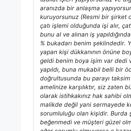
aranızda bir anlaşma yapıyorsunu
kuruyorsunuz (Resmi bir şirket o
çatı işlemi olduğunda işi alır, ç
bunu al ve alınan iş yapıldığınd
% bukadarı benim şeklindedir. Yi
yapan kişi dükkanının önüne boya 
geldi benim boya işim var dedi ve
yapıldı, buna mukabil belli bir 
doğrultusunda bu parayı taksim 
amelinize karşılıktır, siz zaten b
olarak istihkakınız hak sahibi olm
malikde değil yani sermayede 
sorumluluğu olan kişidir. Burda ş
beğenmedi ve müşteri güzel olma
eğer sorumlu olmuyorsa o kazan