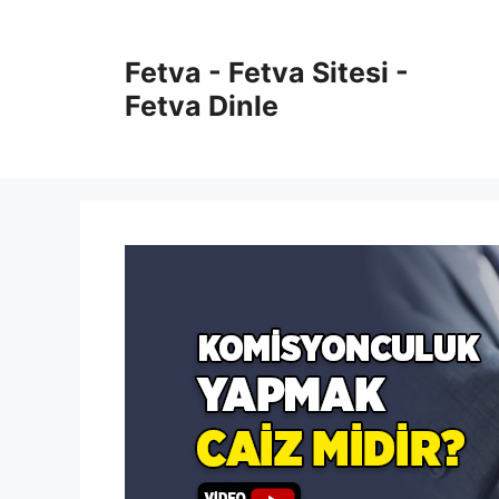
İçeriğe
atla
Fetva - Fetva Sitesi -
Fetva Dinle