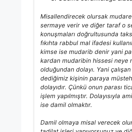
Misallendirecek olursak mudarebe 
sermaye verir ve diğer taraf o s
konuşmaları doğrultusunda taksi
fıkıhta rabbul mal ifadesi kullanı
kimse ise mudarib denir yani para
kardan mudaribin hissesi neye m
olduğundan dolayı. Yani çalışa
dediğimiz kişinin paraya müste
dolayıdır. Çünkü onun parası tica
işlem yapılmıştır. Dolayısıyla a
ise damil olmaktır.
Damil olmaya misal verecek olur
tadilat işleri yapıyorsunuz ve diğ