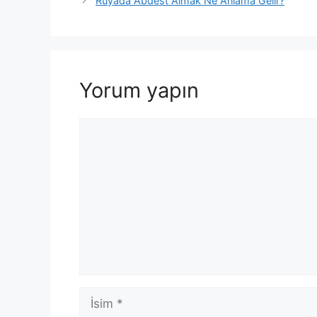
Rüyada Abdest Almak Ne Anlama Gelir?
Yorum yapın
Yorum
İsim