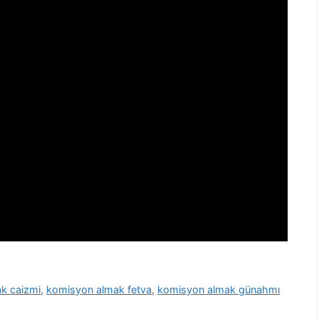
k caizmi
,
komisyon almak fetva
,
komisyon almak günahmı