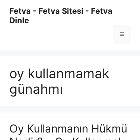
İçeriğe
Fetva - Fetva Sitesi - Fetva
atla
Dinle
Menü
oy kullanmamak
günahmı
Oy Kullanmanın Hükmü