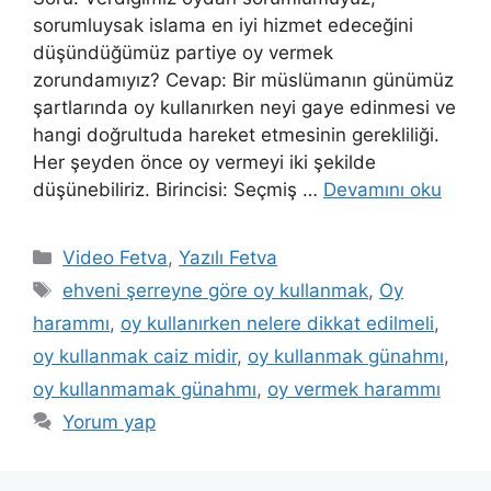
sorumluysak islama en iyi hizmet edeceğini
düşündüğümüz partiye oy vermek
zorundamıyız? Cevap: Bir müslümanın günümüz
şartlarında oy kullanırken neyi gaye edinmesi ve
hangi doğrultuda hareket etmesinin gerekliliği.
Her şeyden önce oy vermeyi iki şekilde
düşünebiliriz. Birincisi: Seçmiş …
Devamını oku
Kategoriler
Video Fetva
,
Yazılı Fetva
Etiketler
ehveni şerreyne göre oy kullanmak
,
Oy
harammı
,
oy kullanırken nelere dikkat edilmeli
,
oy kullanmak caiz midir
,
oy kullanmak günahmı
,
oy kullanmamak günahmı
,
oy vermek harammı
Yorum yap