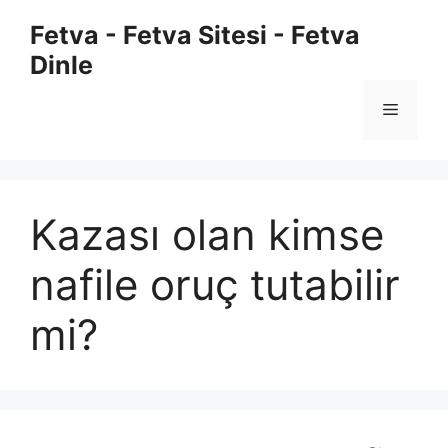
İçeriğe
Fetva - Fetva Sitesi - Fetva
atla
Dinle
Menü
Kazası olan kimse
nafile oruç tutabilir
mi?