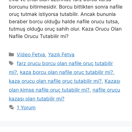
borcunu bitirmesidir. Borcu bittikten sonra nafile
oruç tutmak istiyorsa tutabilir. Ancak bununla
beraber borcu olduğu halde nafile orucu tutsa,
tutmuş olduğu oruç sahih olur. Kaza Orucu Olan
Nafile Orucu Tutabilir mi?
Kategoriler
Video Fetva
,
Yazılı Fetva
Etiketler
farz orucu borcu olan nafile oruç tutabilir
mi?
,
kaza borcu olan nafile oruç tutabilir mi?
,
kaza orucu olan nafile oruç tutabilir mi?
,
Kazası
olan kimse nafile oruç tutabilir mi?
,
nafile oruçu
kazası olan tutabilir mi?
1 Yorum