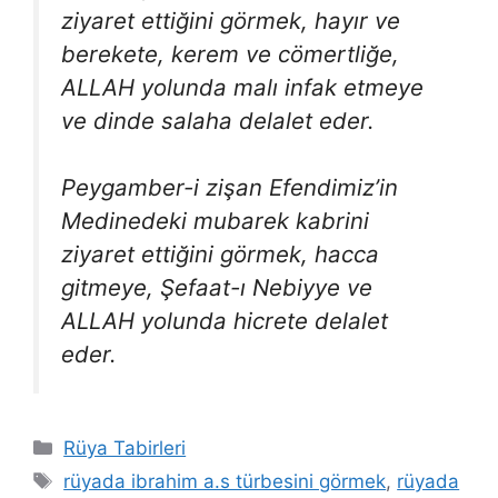
ziyaret ettiğini görmek, hayır ve
berekete, kerem ve cömertliğe,
ALLAH yolunda malı infak etmeye
ve dinde salaha delalet eder.
Peygamber-i zişan Efendimiz’in
Medinedeki mubarek kabrini
ziyaret ettiğini görmek, hacca
gitmeye, Şefaat-ı Nebiyye ve
ALLAH yolunda hicrete delalet
eder.
Kategoriler
Rüya Tabirleri
Etiketler
rüyada ibrahim a.s türbesini görmek
,
rüyada