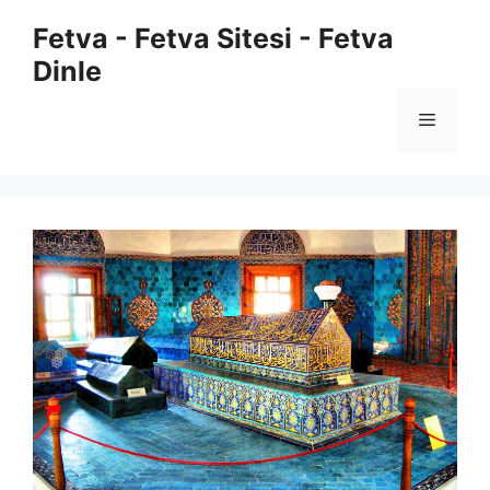
İçeriğe
Fetva - Fetva Sitesi - Fetva
atla
Dinle
Menü