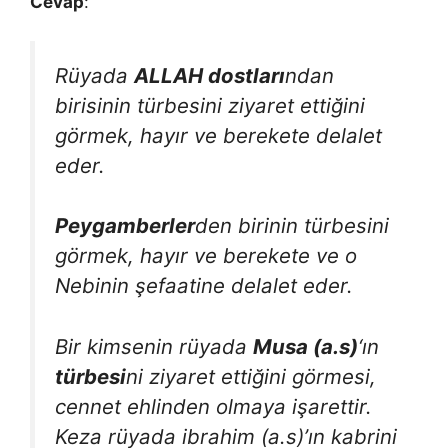
Cevap
:
Rüyada
ALLAH dostları
ndan
birisinin türbesini ziyaret ettiğini
görmek, hayır ve berekete delalet
eder.
Peygamberler
den birinin türbesini
görmek, hayır ve berekete ve o
Nebinin şefaatine delalet eder.
Bir kimsenin rüyada
Musa (a.s)
‘ın
türbesi
ni ziyaret ettiğini görmesi,
cennet ehlinden olmaya işarettir.
Keza rüyada ibrahim (a.s)’ın kabrini