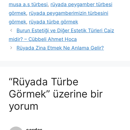
musa a.s türbesi
,
rüyada peygamber türbesi
görmek
,
rüyada peygamberimizin türbesini
görmek
,
rüyada türbe görmek
Burun Estetiği ve Diğer Estetik Türleri Caiz
midir? – Cübbeli Ahmet Hoca
Rüyada Zina Etmek Ne Anlama Gelir?
“Rüyada Türbe
Görmek” üzerine bir
yorum